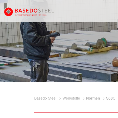
Basedo Steel
Werkstoffe
Normen
S58C