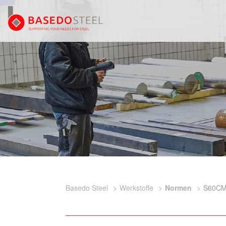
Basedo Steel
Werkstoffe
Normen
S60C