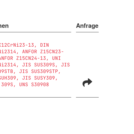
men
Anfrage
X12CrNi23-13
DIN
Ni2314
ANFOR Z15CN23-
ANFOR Z15CN24-13
UNI
Ni2314
JIS SUS309S
JIS
09STB
JIS SUS309STP
SUH309
JIS SUSY309
 309S
UNS S30908