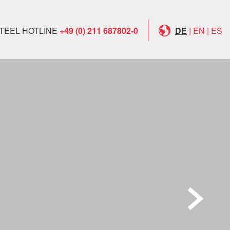
TEEL HOTLINE
+49 (0) 211 687802-0
DE
|
EN
|
ES