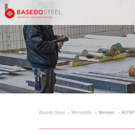
Basedo Steel
Werkstoffe
Normen
A37AP