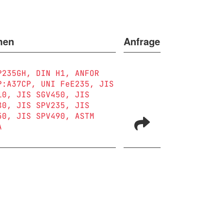
men
Anfrage
P235GH
DIN H1
ANFOR
P:A37CP
UNI FeE235
JIS
10
JIS SGV450
JIS
80
JIS SPV235
JIS
50
JIS SPV490
ASTM
A