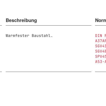
Beschreibung
Nor
Warmfester Baustahl.
DIN 
A37A
SGV4
SGV4
SPV4
A53-