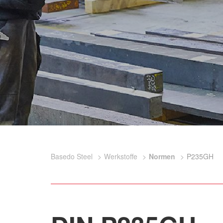
Basedo Steel
Werkstoffe
Normen
P235GH