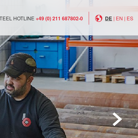
TEEL HOTLINE
+49 (0) 211 687802-0
DE
|
EN
|
ES