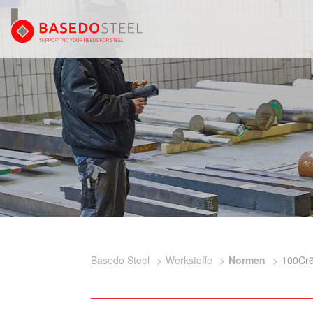
Basedo Steel
Werkstoffe
Normen
100Cr