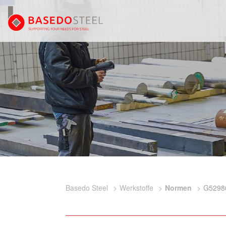
Basedo Steel
Werkstoffe
Normen
G5298