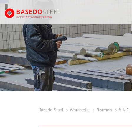
Basedo Steel
Werkstoffe
Normen
SUJ2