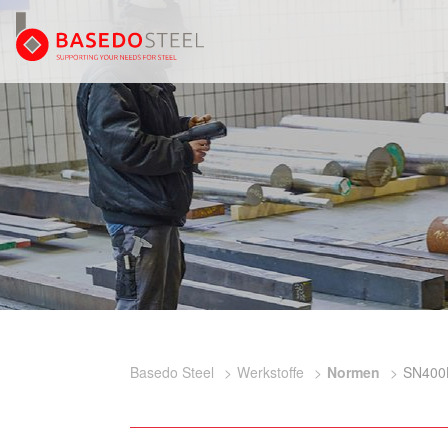
Basedo Steel
Werkstoffe
Normen
SN400