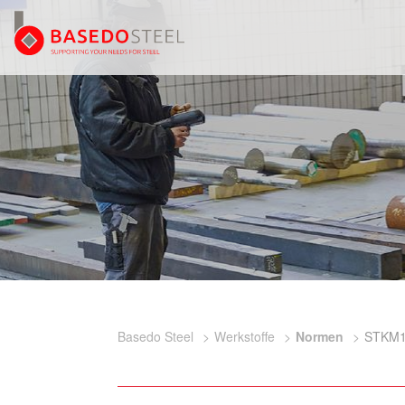
Basedo Steel
Werkstoffe
Normen
STKM